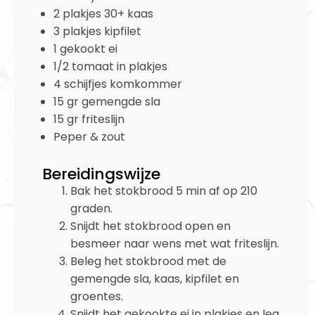
2 plakjes 30+ kaas
3 plakjes kipfilet
1 gekookt ei
1/2 tomaat in plakjes
4 schijfjes komkommer
15 gr gemengde sla
15 gr friteslijn
Peper & zout
Bereidingswijze
Bak het stokbrood 5 min af op 210
graden.
Snijdt het stokbrood open en
besmeer naar wens met wat friteslijn.
Beleg het stokbrood met de
gemengde sla, kaas, kipfilet en
groentes.
Snijdt het gekookte ei in plakjes en leg