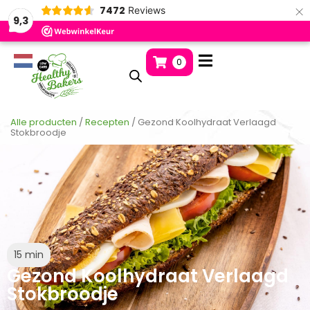
×
7472
Reviews
9,3
0
Alle producten
/
Recepten
/ Gezond Koolhydraat Verlaagd
Stokbroodje
15 min
Gezond Koolhydraat Verlaagd
Stokbroodje